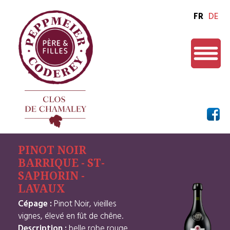
FR
DE
PINOT NOIR
BARRIQUE - ST-
SAPHORIN -
LAVAUX
Cépage :
Pinot Noir, vieilles
vignes, élevé en fût de chêne.
Description :
belle robe rouge,