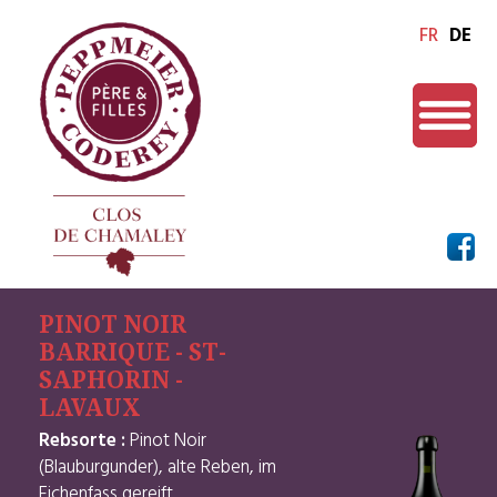
FR
DE
PINOT NOIR
BARRIQUE - ST-
SAPHORIN -
LAVAUX
Rebsorte :
Pinot Noir
(Blauburgunder), alte Reben, im
Eichenfass gereift.